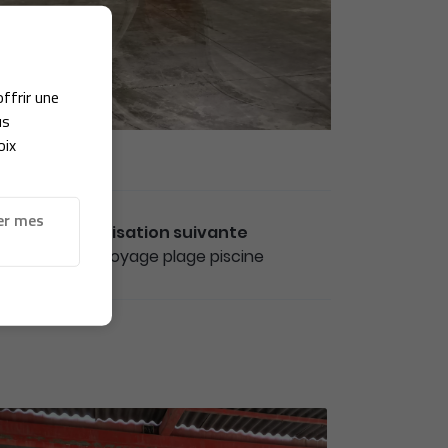
offrir une
us
oix
er mes
Réalisation suivante
nettoyage plage piscine