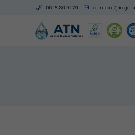
06 18 30 51 79
109 AVENUE DE LESPINET - BATIMENT A
31400 Toulouse
06 18 30 51 79
Adresse email de réception
